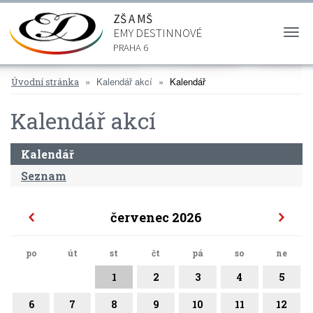
ZŠ A MŠ
EMY DESTINNOVÉ
Togg
navi
PRAHA 6
Kalendář akcí
Kalendář
Úvodní stránka
Kalendář akcí
Kalendář
Seznam
červenec 2026
po
út
st
čt
pá
so
ne
1
2
3
4
5
6
7
8
9
10
11
12