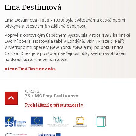
Ema Destinnová
Ema Destinnová (1878 - 1930) byla světoznámá česká operní
pěvkyně a všestranně vzdělaná osobnost.
Poprvé s obrovským úspěchem vystoupila v roce 1898 berlínské
Dvorní opeře. Hostovala také v Londýně, Vídni, Praze či Paříži.
V Metropolitní opeře v New Yorku zpívala mj. po boku Enrica
Carusa. Dnes je v povědomí veřejnosti díky svému vyobrazení
na dvoutisícikorunové bankovce.
více o Emě Destinnové
© 2026
ZŠ a MŠ Emy Destinnové
Prohlášení o přístupnosti