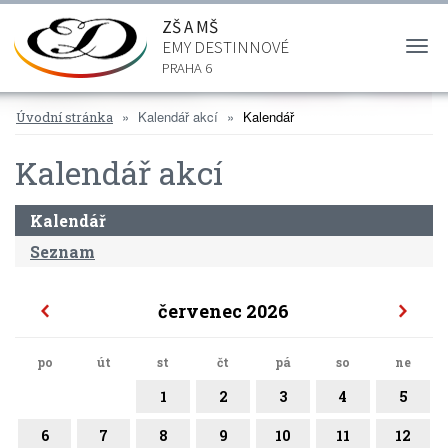
ZŠ A MŠ
EMY DESTINNOVÉ
Togg
navi
PRAHA 6
Kalendář akcí
Kalendář
Úvodní stránka
Kalendář akcí
Kalendář
Seznam
červenec 2026
po
út
st
čt
pá
so
ne
1
2
3
4
5
6
7
8
9
10
11
12