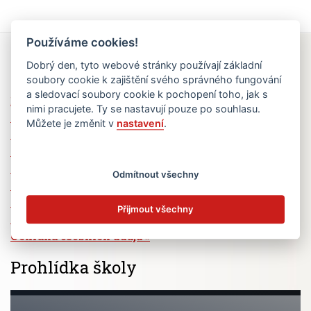
Používáme cookies!
Rychlé odkazy
Dobrý den, tyto webové stránky používají základní
soubory cookie k zajištění svého správného fungování
a sledovací soubory cookie k pochopení toho, jak s
Elektronická žákovská knížka
nimi pracujete. Ty se nastavují pouze po souhlasu.
Jídelní lístek
Můžete je změnit v
nastavení
.
Absence žáků
Vzdělávací program Ad Astra
Výběrová řízení
Odmítnout všechny
Dotace a granty
Volná pracovní místa
Přijmout všechny
Zřizovatel školy (MČ Praha 6)
Ochrana osobních údajů
Prohlídka školy