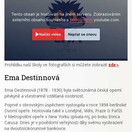
Tento obsah je hostován na jiném serveru. Zobrazováním
externího obsahu souhlasíte s
podmínkami
youtube.com.
Načíst video
Neptat se znovu
Prohlídku naší školy ve fotografiích si můžete zobrazit
zde
.
Ema Destinnová
Ema Destinnová (1878 - 1930) byla světoznámá česká operní
pěvkyně a všestranně vzdělaná osobnost.
Poprvé s obrovským úspěchem vystoupila v roce 1898 berlínské
Dvorní opeře. Hostovala také v Londýně, Vídni, Praze či Paříži.
V Metropolitní opeře v New Yorku zpívala mj. po boku Enrica
Carusa. Dnes je v povědomí veřejnosti díky svému vyobrazení
na dvoutisícikorunové bankovce.