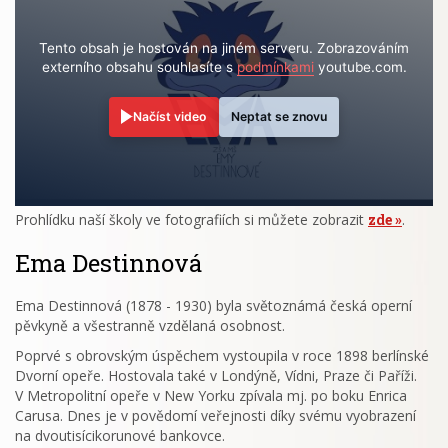
Tento obsah je hostován na jiném serveru. Zobrazováním
externího obsahu souhlasíte s
podmínkami
youtube.com.
Načíst video
Neptat se znovu
Prohlídku naší školy ve fotografiích si můžete zobrazit
zde
.
Ema Destinnová
Ema Destinnová (1878 - 1930) byla světoznámá česká operní
pěvkyně a všestranně vzdělaná osobnost.
Poprvé s obrovským úspěchem vystoupila v roce 1898 berlínské
Dvorní opeře. Hostovala také v Londýně, Vídni, Praze či Paříži.
V Metropolitní opeře v New Yorku zpívala mj. po boku Enrica
Carusa. Dnes je v povědomí veřejnosti díky svému vyobrazení
na dvoutisícikorunové bankovce.