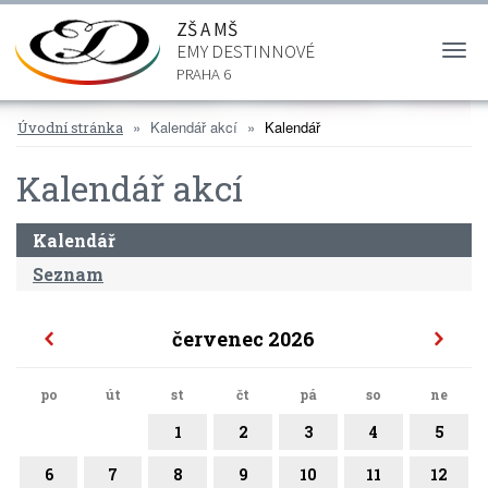
ZŠ A MŠ
EMY DESTINNOVÉ
Togg
navi
PRAHA 6
Kalendář akcí
Kalendář
Úvodní stránka
Kalendář akcí
Kalendář
Seznam
červenec 2026
po
út
st
čt
pá
so
ne
1
2
3
4
5
6
7
8
9
10
11
12