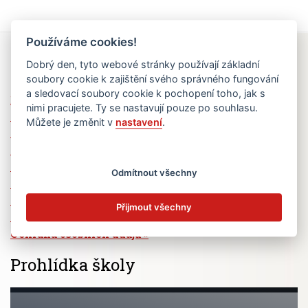
Používáme cookies!
Rychlé odkazy
Dobrý den, tyto webové stránky používají základní
soubory cookie k zajištění svého správného fungování
a sledovací soubory cookie k pochopení toho, jak s
Elektronická žákovská knížka
nimi pracujete. Ty se nastavují pouze po souhlasu.
Jídelní lístek
Můžete je změnit v
nastavení
.
Absence žáků
Vzdělávací program Ad Astra
Výběrová řízení
Odmítnout všechny
Dotace a granty
Volná pracovní místa
Přijmout všechny
Zřizovatel školy (MČ Praha 6)
Ochrana osobních údajů
Prohlídka školy