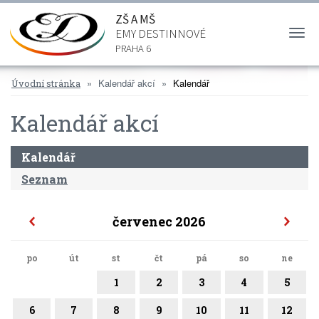
ZŠ A MŠ
EMY DESTINNOVÉ
Togg
navi
PRAHA 6
Kalendář akcí
Kalendář
Úvodní stránka
Kalendář akcí
Kalendář
Seznam
červenec 2026
po
út
st
čt
pá
so
ne
1
2
3
4
5
6
7
8
9
10
11
12