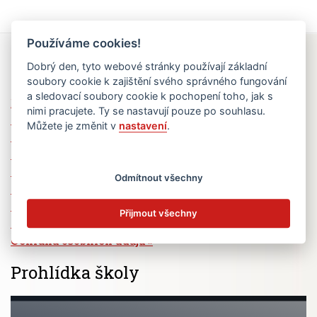
Používáme cookies!
Rychlé odkazy
Dobrý den, tyto webové stránky používají základní
soubory cookie k zajištění svého správného fungování
a sledovací soubory cookie k pochopení toho, jak s
Elektronická žákovská knížka
nimi pracujete. Ty se nastavují pouze po souhlasu.
Jídelní lístek
Můžete je změnit v
nastavení
.
Absence žáků
Vzdělávací program Ad Astra
Výběrová řízení
Odmítnout všechny
Dotace a granty
Volná pracovní místa
Přijmout všechny
Zřizovatel školy (MČ Praha 6)
Ochrana osobních údajů
Prohlídka školy