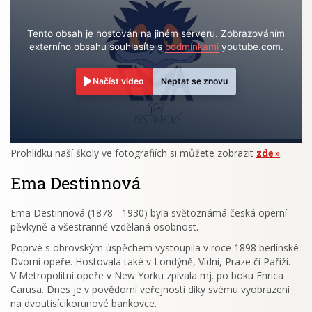
Tento obsah je hostován na jiném serveru. Zobrazováním
externího obsahu souhlasíte s
podmínkami
youtube.com.
Načíst video
Neptat se znovu
Prohlídku naší školy ve fotografiích si můžete zobrazit
zde
.
Ema Destinnová
Ema Destinnová (1878 - 1930) byla světoznámá česká operní
pěvkyně a všestranně vzdělaná osobnost.
Poprvé s obrovským úspěchem vystoupila v roce 1898 berlínské
Dvorní opeře. Hostovala také v Londýně, Vídni, Praze či Paříži.
V Metropolitní opeře v New Yorku zpívala mj. po boku Enrica
Carusa. Dnes je v povědomí veřejnosti díky svému vyobrazení
na dvoutisícikorunové bankovce.