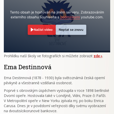
Tento obsah je hostován na jiném serveru. Zobrazováním
externího obsahu souhlasíte s
podmínkami
youtube.com.
Načíst video
Neptat se znovu
Prohlídku naší školy ve fotografiích si můžete zobrazit
zde
.
Ema Destinnová
Ema Destinnová (1878 - 1930) byla světoznámá česká operní
pěvkyně a všestranně vzdělaná osobnost.
Poprvé s obrovským úspěchem vystoupila v roce 1898 berlínské
Dvorní opeře. Hostovala také v Londýně, Vídni, Praze či Paříži.
V Metropolitní opeře v New Yorku zpívala mj. po boku Enrica
Carusa. Dnes je v povědomí veřejnosti díky svému vyobrazení
na dvoutisícikorunové bankovce.