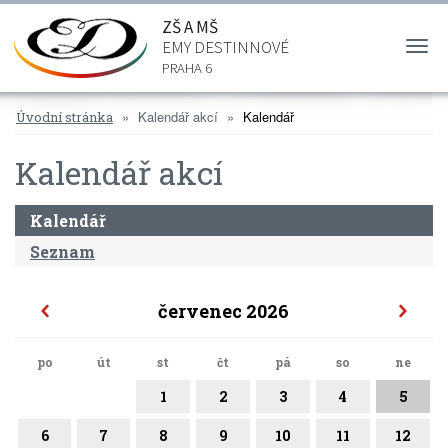
ZŠ A MŠ
EMY DESTINNOVÉ
Togg
navi
PRAHA 6
Kalendář akcí
Kalendář
Úvodní stránka
Kalendář akcí
Kalendář
Seznam
červenec 2026
po
út
st
čt
pá
so
ne
1
2
3
4
5
6
7
8
9
10
11
12