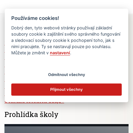
Používáme cookies!
Rychlé odkazy
Dobrý den, tyto webové stránky používají základní
soubory cookie k zajištění svého správného fungování
a sledovací soubory cookie k pochopení toho, jak s
Elektronická žákovská knížka
nimi pracujete. Ty se nastavují pouze po souhlasu.
Jídelní lístek
Můžete je změnit v
nastavení
.
Absence žáků
Vzdělávací program Ad Astra
Výběrová řízení
Odmítnout všechny
Dotace a granty
Volná pracovní místa
Přijmout všechny
Zřizovatel školy (MČ Praha 6)
Ochrana osobních údajů
Prohlídka školy