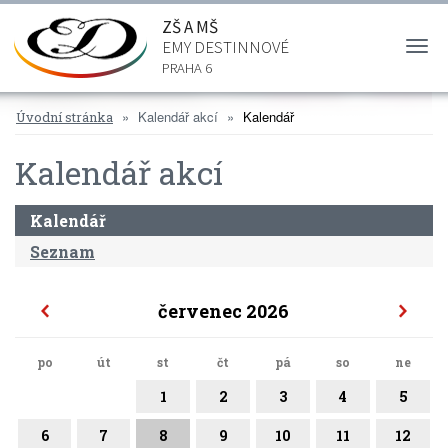
ZŠ A MŠ
EMY DESTINNOVÉ
Togg
navi
PRAHA 6
Kalendář akcí
Kalendář
Úvodní stránka
Kalendář akcí
Kalendář
Seznam
červenec 2026
po
út
st
čt
pá
so
ne
1
2
3
4
5
6
7
8
9
10
11
12