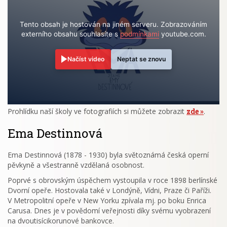
Tento obsah je hostován na jiném serveru. Zobrazováním
externího obsahu souhlasíte s
podmínkami
youtube.com.
Načíst video
Neptat se znovu
Prohlídku naší školy ve fotografiích si můžete zobrazit
zde
.
Ema Destinnová
Ema Destinnová (1878 - 1930) byla světoznámá česká operní
pěvkyně a všestranně vzdělaná osobnost.
Poprvé s obrovským úspěchem vystoupila v roce 1898 berlínské
Dvorní opeře. Hostovala také v Londýně, Vídni, Praze či Paříži.
V Metropolitní opeře v New Yorku zpívala mj. po boku Enrica
Carusa. Dnes je v povědomí veřejnosti díky svému vyobrazení
na dvoutisícikorunové bankovce.