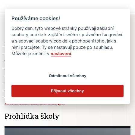
Používáme cookies!
Rychlé odkazy
Dobrý den, tyto webové stránky používají základní
soubory cookie k zajištění svého správného fungování
a sledovací soubory cookie k pochopení toho, jak s
Elektronická žákovská knížka
nimi pracujete. Ty se nastavují pouze po souhlasu.
Jídelní lístek
Můžete je změnit v
nastavení
.
Absence žáků
Vzdělávací program Ad Astra
Výběrová řízení
Odmítnout všechny
Dotace a granty
Volná pracovní místa
Přijmout všechny
Zřizovatel školy (MČ Praha 6)
Ochrana osobních údajů
Prohlídka školy