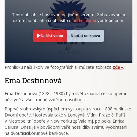
Tento obsah je hostován na jiném serveru. Zobrazováním
externího obsahu souhlasíte s
podmínkami
youtube.com.
Načíst video
Neptat se znovu
Prohlídku naší školy ve fotografiích si můžete zobrazit
zde
.
Ema Destinnová
Ema Destinnová (1878 - 1930) byla světoznámá česká operní
pěvkyně a všestranně vzdělaná osobnost.
Poprvé s obrovským úspěchem vystoupila v roce 1898 berlínské
Dvorní opeře. Hostovala také v Londýně, Vídni, Praze či Paříži.
V Metropolitní opeře v New Yorku zpívala mj. po boku Enrica
Carusa. Dnes je v povědomí veřejnosti díky svému vyobrazení
na dvoutisícikorunové bankovce.