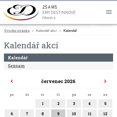
ZŠ A MŠ
EMY DESTINNOVÉ
Togg
navi
PRAHA 6
Kalendář akcí
Kalendář
Úvodní stránka
Kalendář akcí
Kalendář
Seznam
červenec 2026
po
út
st
čt
pá
so
ne
1
2
3
4
5
6
7
8
9
10
11
12