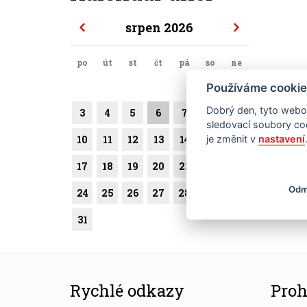
srpen 2026
po
út
st
čt
pá
so
ne
1
2
Používáme cookie
Dobrý den, tyto webov
3
4
5
6
7
8
9
sledovací soubory coo
10
11
12
13
14
15
16
je změnit v
nastavení
17
18
19
20
21
22
23
Odm
24
25
26
27
28
29
30
31
Rychlé odkazy
Proh