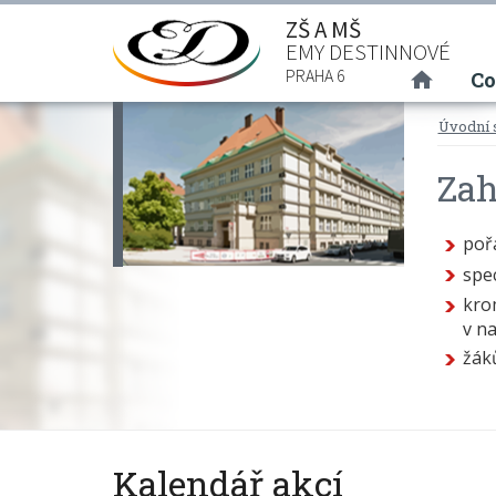
ZŠ A MŠ
EMY DESTINNOVÉ
(curre
PRAHA 6
Co
Úvodní 
Zah
poř
spec
kro
v na
žák
Kalendář akcí