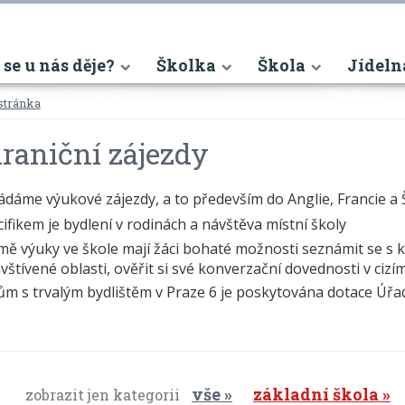
nt)
 se u nás děje?
Školka
Škola
Jídeln
stránka
raniční zájezdy
ádáme výukové zájezdy, a to především do Anglie, Francie a
ifikem je bydlení v rodinách a návštěva místní školy
mě výuky ve škole mají žáci bohaté možnosti seznámit se s
vštívené oblasti, ověřit si své konverzační dovednosti v cizím 
ům s trvalým bydlištěm v Praze 6 je poskytována dotace Úř
vše
základní škola
zobrazit jen kategorii