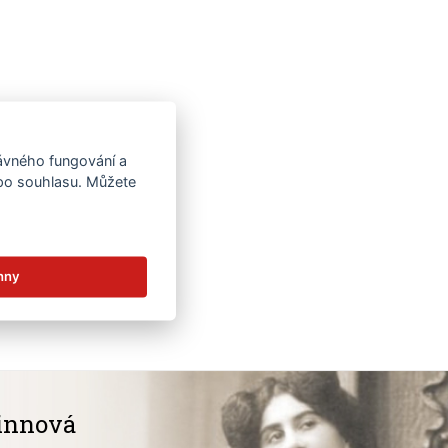
rávného fungování a
 po souhlasu. Můžete
hny
innová