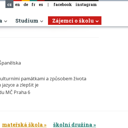
cz
en
de
fr
es
|
facebook
instagram
a
Studium
Zájemci o školu
 Španělska
 kulturními památkami a způsobem života
jazyce a zlepšit je
adu MČ Praha 6
mateřská škola
školní družina